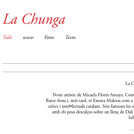
La Chunga
Todo
www
Fotos
Texto
La C
Nom artístic de Micaela Flores Amaya. Comença
Barce¬lona i, més tard, té Emma Maleras com a m
crítics i intel•lectuals catalans. Són famoses le
amb els peus descalços sobre un llenç de Dalí 
Seb