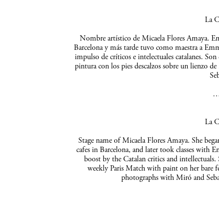
La C
Nombre artístico de Micaela Flores Amaya. Empe
Barcelona y más tarde tuvo como maestra a Emma 
impulso de críticos e intelectuales catalanes. So
pintura con los pies descalzos sobre un lienzo de
Seb
La C
Stage name of Micaela Flores Amaya. She began 
cafes in Barcelona, and later took classes with 
boost by the Catalan critics and intellectuals
weekly Paris Match with paint on her bare f
photographs with Miró and Sebas