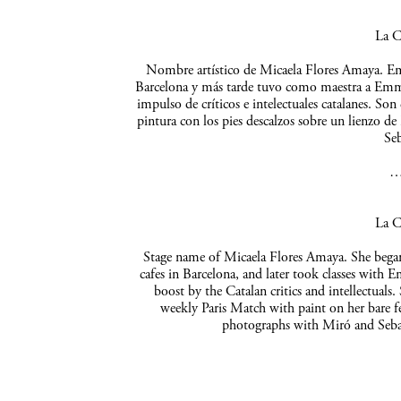
La C
Nombre artístico de Micaela Flores Amaya. Empe
Barcelona y más tarde tuvo como maestra a Emma 
impulso de críticos e intelectuales catalanes. So
pintura con los pies descalzos sobre un lienzo de
Seb
La C
Stage name of Micaela Flores Amaya. She began 
cafes in Barcelona, and later took classes with 
boost by the Catalan critics and intellectuals
weekly Paris Match with paint on her bare f
photographs with Miró and Sebas