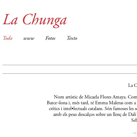
La Chunga
Todo
www
Fotos
Texto
La C
Nom artístic de Micaela Flores Amaya. Comença
Barce¬lona i, més tard, té Emma Maleras com a m
crítics i intel•lectuals catalans. Són famoses le
amb els peus descalços sobre un llenç de Dalí 
Seb