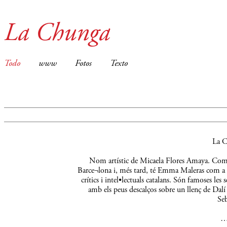
La Chunga
Todo
www
Fotos
Texto
La C
Nom artístic de Micaela Flores Amaya. Comença
Barce¬lona i, més tard, té Emma Maleras com a m
crítics i intel•lectuals catalans. Són famoses le
amb els peus descalços sobre un llenç de Dalí 
Seb