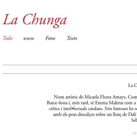
La Chunga
Todo
www
Fotos
Texto
La C
Nom artístic de Micaela Flores Amaya. Comença
Barce¬lona i, més tard, té Emma Maleras com a m
crítics i intel•lectuals catalans. Són famoses le
amb els peus descalços sobre un llenç de Dalí 
Seb