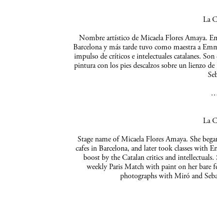
La C
Nombre artístico de Micaela Flores Amaya. Empe
Barcelona y más tarde tuvo como maestra a Emma 
impulso de críticos e intelectuales catalanes. So
pintura con los pies descalzos sobre un lienzo de
Seb
La C
Stage name of Micaela Flores Amaya. She began 
cafes in Barcelona, and later took classes with 
boost by the Catalan critics and intellectuals
weekly Paris Match with paint on her bare f
photographs with Miró and Sebas