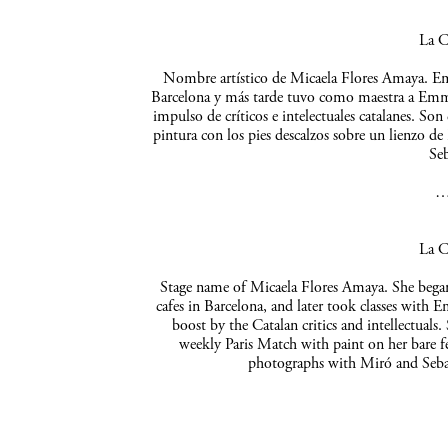
La C
Nombre artístico de Micaela Flores Amaya. Empe
Barcelona y más tarde tuvo como maestra a Emma 
impulso de críticos e intelectuales catalanes. So
pintura con los pies descalzos sobre un lienzo de
Seb
La C
Stage name of Micaela Flores Amaya. She began 
cafes in Barcelona, and later took classes with 
boost by the Catalan critics and intellectuals
weekly Paris Match with paint on her bare f
photographs with Miró and Sebas