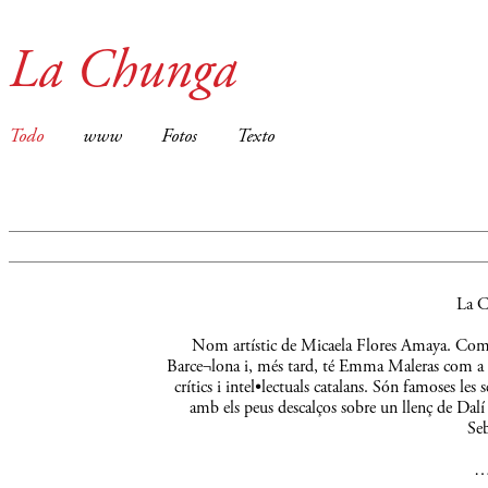
La Chunga
Todo
www
Fotos
Texto
La C
Nom artístic de Micaela Flores Amaya. Comença
Barce¬lona i, més tard, té Emma Maleras com a m
crítics i intel•lectuals catalans. Són famoses le
amb els peus descalços sobre un llenç de Dalí 
Seb