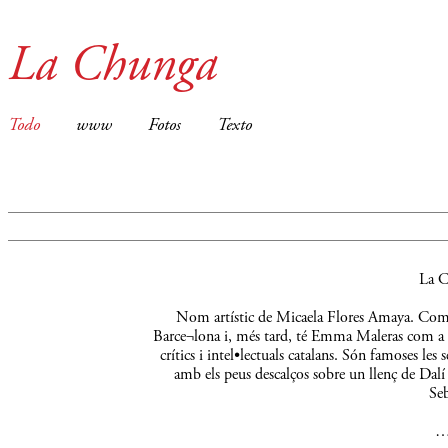
La Chunga
Todo
www
Fotos
Texto
La C
Nom artístic de Micaela Flores Amaya. Comença
Barce¬lona i, més tard, té Emma Maleras com a m
crítics i intel•lectuals catalans. Són famoses le
amb els peus descalços sobre un llenç de Dalí 
Seb