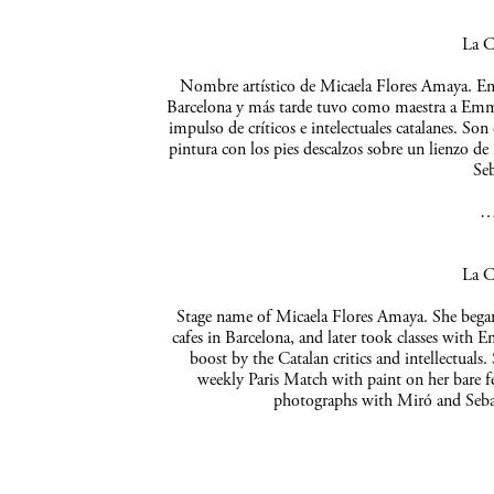
La C
Nombre artístico de Micaela Flores Amaya. Empe
Barcelona y más tarde tuvo como maestra a Emma 
impulso de críticos e intelectuales catalanes. So
pintura con los pies descalzos sobre un lienzo de
Seb
La C
Stage name of Micaela Flores Amaya. She began 
cafes in Barcelona, and later took classes with 
boost by the Catalan critics and intellectuals
weekly Paris Match with paint on her bare f
photographs with Miró and Sebas