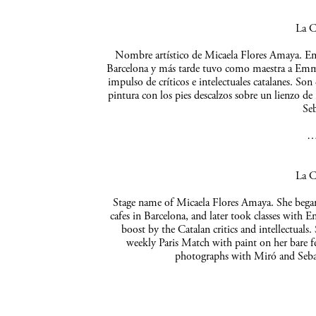
La C
Nombre artístico de Micaela Flores Amaya. Empe
Barcelona y más tarde tuvo como maestra a Emma 
impulso de críticos e intelectuales catalanes. So
pintura con los pies descalzos sobre un lienzo de
Seb
La C
Stage name of Micaela Flores Amaya. She began 
cafes in Barcelona, and later took classes with 
boost by the Catalan critics and intellectuals
weekly Paris Match with paint on her bare f
photographs with Miró and Sebas