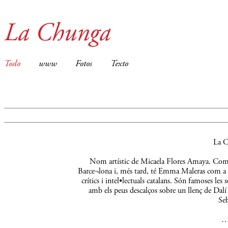
La Chunga
Todo
www
Fotos
Texto
La C
Nom artístic de Micaela Flores Amaya. Comença
Barce¬lona i, més tard, té Emma Maleras com a m
crítics i intel•lectuals catalans. Són famoses le
amb els peus descalços sobre un llenç de Dalí 
Seb