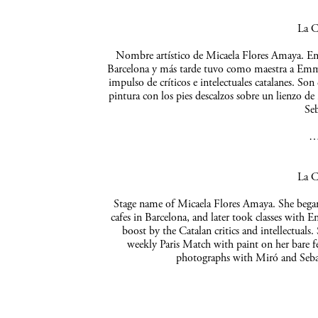
La C
Nombre artístico de Micaela Flores Amaya. Empe
Barcelona y más tarde tuvo como maestra a Emma 
impulso de críticos e intelectuales catalanes. So
pintura con los pies descalzos sobre un lienzo de
Seb
La C
Stage name of Micaela Flores Amaya. She began 
cafes in Barcelona, and later took classes with 
boost by the Catalan critics and intellectuals
weekly Paris Match with paint on her bare f
photographs with Miró and Sebas