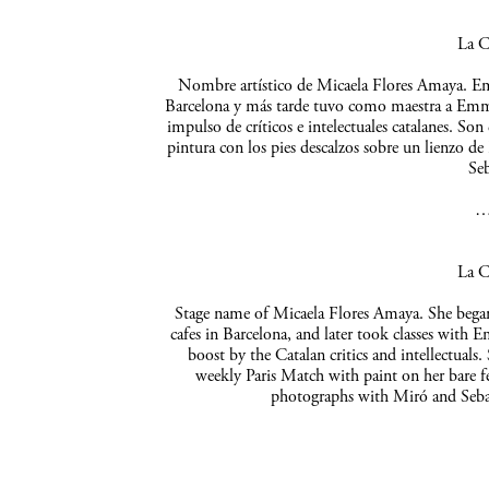
La C
Nombre artístico de Micaela Flores Amaya. Empe
Barcelona y más tarde tuvo como maestra a Emma 
impulso de críticos e intelectuales catalanes. So
pintura con los pies descalzos sobre un lienzo de
Seb
La C
Stage name of Micaela Flores Amaya. She began 
cafes in Barcelona, and later took classes with 
boost by the Catalan critics and intellectuals
weekly Paris Match with paint on her bare f
photographs with Miró and Sebas