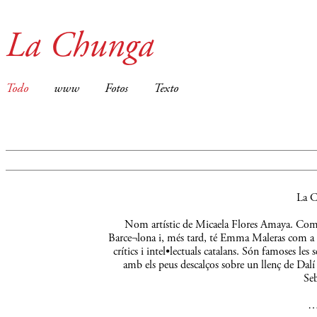
La Chunga
Todo
www
Fotos
Texto
La C
Nom artístic de Micaela Flores Amaya. Comença
Barce¬lona i, més tard, té Emma Maleras com a m
crítics i intel•lectuals catalans. Són famoses le
amb els peus descalços sobre un llenç de Dalí 
Seb