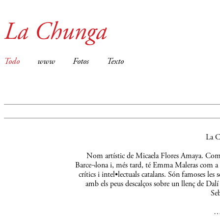
La Chunga
Todo
www
Fotos
Texto
La C
Nom artístic de Micaela Flores Amaya. Comença
Barce¬lona i, més tard, té Emma Maleras com a m
crítics i intel•lectuals catalans. Són famoses le
amb els peus descalços sobre un llenç de Dalí 
Seb