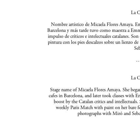
La C
Nombre artístico de Micaela Flores Amaya. Empe
Barcelona y más tarde tuvo como maestra a Emma 
impulso de críticos e intelectuales catalanes. So
pintura con los pies descalzos sobre un lienzo de
Seb
La C
Stage name of Micaela Flores Amaya. She began 
cafes in Barcelona, and later took classes with 
boost by the Catalan critics and intellectuals
weekly Paris Match with paint on her bare f
photographs with Miró and Sebas