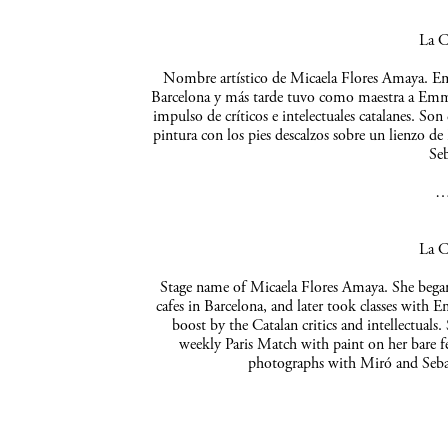
La C
Nombre artístico de Micaela Flores Amaya. Empe
Barcelona y más tarde tuvo como maestra a Emma 
impulso de críticos e intelectuales catalanes. So
pintura con los pies descalzos sobre un lienzo de
Seb
La C
Stage name of Micaela Flores Amaya. She began 
cafes in Barcelona, and later took classes with 
boost by the Catalan critics and intellectuals
weekly Paris Match with paint on her bare f
photographs with Miró and Sebas