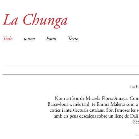
La Chunga
Todo
www
Fotos
Texto
La C
Nom artístic de Micaela Flores Amaya. Comença
Barce¬lona i, més tard, té Emma Maleras com a m
crítics i intel•lectuals catalans. Són famoses le
amb els peus descalços sobre un llenç de Dalí 
Seb