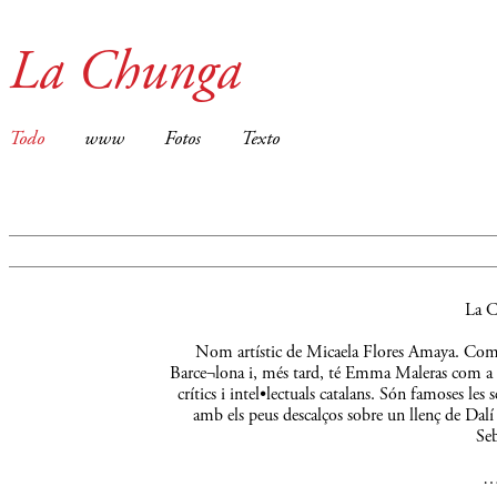
La Chunga
Todo
www
Fotos
Texto
La C
Nom artístic de Micaela Flores Amaya. Comença
Barce¬lona i, més tard, té Emma Maleras com a m
crítics i intel•lectuals catalans. Són famoses le
amb els peus descalços sobre un llenç de Dalí 
Seb