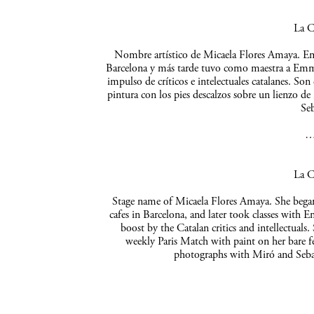
La C
Nombre artístico de Micaela Flores Amaya. Empe
Barcelona y más tarde tuvo como maestra a Emma 
impulso de críticos e intelectuales catalanes. So
pintura con los pies descalzos sobre un lienzo de
Seb
La C
Stage name of Micaela Flores Amaya. She began 
cafes in Barcelona, and later took classes with 
boost by the Catalan critics and intellectuals
weekly Paris Match with paint on her bare f
photographs with Miró and Sebas