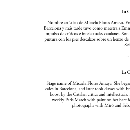
La C
Nombre artístico de Micaela Flores Amaya. Empe
Barcelona y más tarde tuvo como maestra a Emma 
impulso de críticos e intelectuales catalanes. So
pintura con los pies descalzos sobre un lienzo de
Seb
La C
Stage name of Micaela Flores Amaya. She began 
cafes in Barcelona, and later took classes with 
boost by the Catalan critics and intellectuals
weekly Paris Match with paint on her bare f
photographs with Miró and Sebas