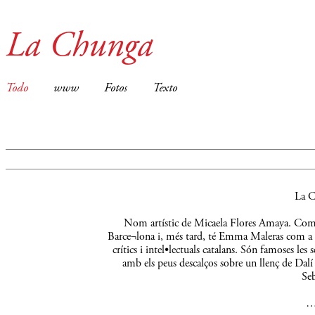
La Chunga
Todo
www
Fotos
Texto
La C
Nom artístic de Micaela Flores Amaya. Comença
Barce¬lona i, més tard, té Emma Maleras com a m
crítics i intel•lectuals catalans. Són famoses le
amb els peus descalços sobre un llenç de Dalí 
Seb