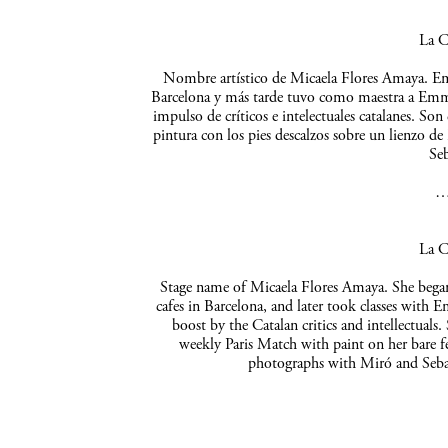
La C
Nombre artístico de Micaela Flores Amaya. Empe
Barcelona y más tarde tuvo como maestra a Emma 
impulso de críticos e intelectuales catalanes. So
pintura con los pies descalzos sobre un lienzo de
Seb
La C
Stage name of Micaela Flores Amaya. She began 
cafes in Barcelona, and later took classes with 
boost by the Catalan critics and intellectuals
weekly Paris Match with paint on her bare f
photographs with Miró and Sebas