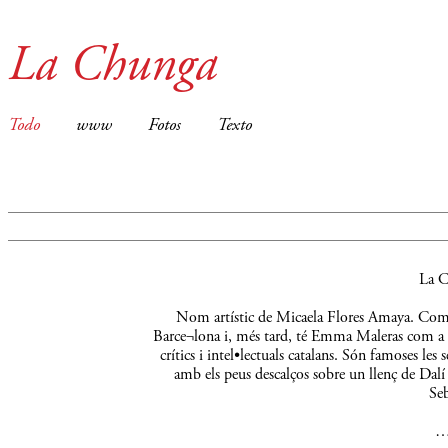
La Chunga
Todo
www
Fotos
Texto
La C
Nom artístic de Micaela Flores Amaya. Comença
Barce¬lona i, més tard, té Emma Maleras com a m
crítics i intel•lectuals catalans. Són famoses le
amb els peus descalços sobre un llenç de Dalí 
Seb