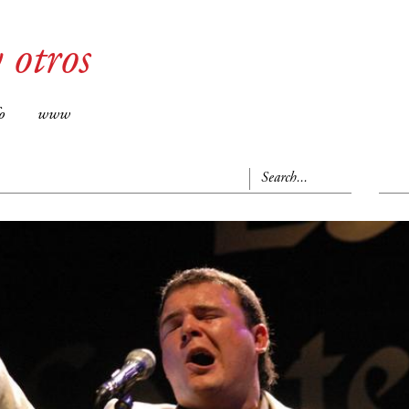
 otros
o
www