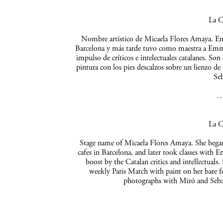
La C
Nombre artístico de Micaela Flores Amaya. Empe
Barcelona y más tarde tuvo como maestra a Emma 
impulso de críticos e intelectuales catalanes. So
pintura con los pies descalzos sobre un lienzo de
Seb
La C
Stage name of Micaela Flores Amaya. She began 
cafes in Barcelona, and later took classes with 
boost by the Catalan critics and intellectuals
weekly Paris Match with paint on her bare f
photographs with Miró and Sebas