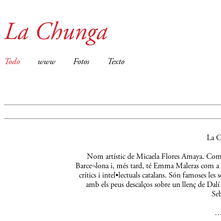
La Chunga
Todo
www
Fotos
Texto
La C
Nom artístic de Micaela Flores Amaya. Comença
Barce¬lona i, més tard, té Emma Maleras com a m
crítics i intel•lectuals catalans. Són famoses le
amb els peus descalços sobre un llenç de Dalí 
Seb