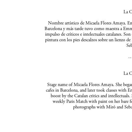
La C
Nombre artístico de Micaela Flores Amaya. Empe
Barcelona y más tarde tuvo como maestra a Emma 
impulso de críticos e intelectuales catalanes. So
pintura con los pies descalzos sobre un lienzo de
Seb
La C
Stage name of Micaela Flores Amaya. She began 
cafes in Barcelona, and later took classes with 
boost by the Catalan critics and intellectuals
weekly Paris Match with paint on her bare f
photographs with Miró and Sebas