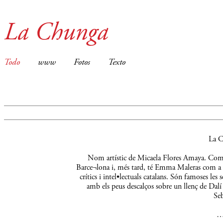
La Chunga
Todo
www
Fotos
Texto
La C
Nom artístic de Micaela Flores Amaya. Comença
Barce¬lona i, més tard, té Emma Maleras com a m
crítics i intel•lectuals catalans. Són famoses le
amb els peus descalços sobre un llenç de Dalí 
Seb