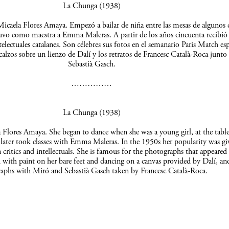
La Chunga (1938)
icaela Flores Amaya. Empezó a bailar de niña entre las mesas de algunos c
uvo como maestra a Emma Maleras. A partir de los años cincuenta recibió 
telectuales catalanes. Son célebres sus fotos en el semanario Paris Match es
scalzos sobre un lienzo de Dalí y los retratos de Francesc Català-Roca junto
Sebastià Gasch.
……………
La Chunga (1938)
Flores Amaya. She began to dance when she was a young girl, at the table
 later took classes with Emma Maleras. In the 1950s her popularity was gi
 critics and intellectuals. She is famous for the photographs that appeared 
 with paint on her bare feet and dancing on a canvas provided by Dalí, an
aphs with Miró and Sebastià Gasch taken by Francesc Català-Roca.