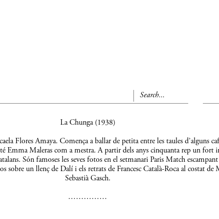
La Chunga (1938)
aela Flores Amaya. Comença a ballar de petita entre les taules d’alguns caf
 té Emma Maleras com a mestra. A partir dels anys cinquanta rep un fort 
s catalans. Són famoses les seves fotos en el setmanari Paris Match escampant
os sobre un llenç de Dalí i els retrats de Francesc Català-Roca al costat de 
Sebastià Gasch.
……………