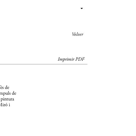
Volver
Imprimir PDF
ès de
impuls de
 pintura
Miró i