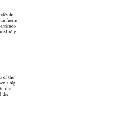
afés de
un fuerte
parciendo
 a Miró y
s of the
ven a big
in the
d the