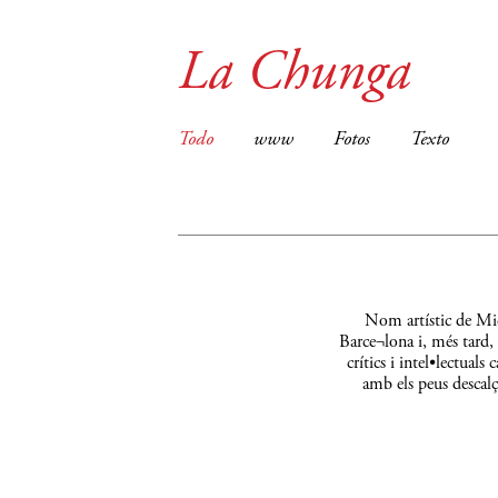
La Chunga
Todo
www
Fotos
Texto
Nom artístic de Mic
Barce¬lona i, més tard,
crítics i intel•lectual
amb els peus descalç