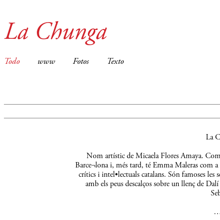
La Chunga
Todo
www
Fotos
Texto
La C
Nom artístic de Micaela Flores Amaya. Comença
Barce¬lona i, més tard, té Emma Maleras com a m
crítics i intel•lectuals catalans. Són famoses le
amb els peus descalços sobre un llenç de Dalí 
Seb