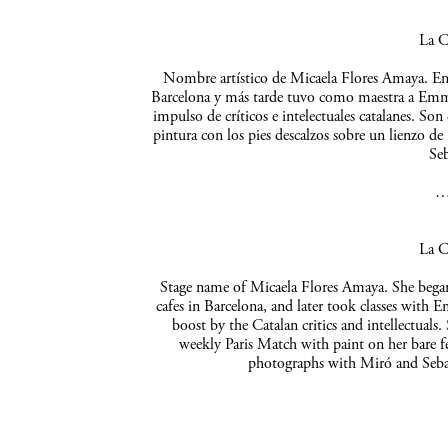
La C
Nombre artístico de Micaela Flores Amaya. Empe
Barcelona y más tarde tuvo como maestra a Emma 
impulso de críticos e intelectuales catalanes. So
pintura con los pies descalzos sobre un lienzo de
Seb
La C
Stage name of Micaela Flores Amaya. She began 
cafes in Barcelona, and later took classes with 
boost by the Catalan critics and intellectuals
weekly Paris Match with paint on her bare f
photographs with Miró and Sebas