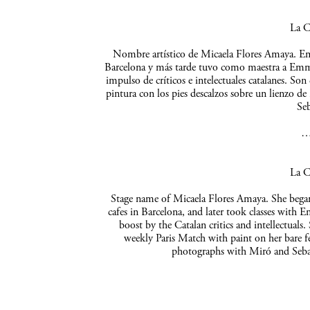
La C
Nombre artístico de Micaela Flores Amaya. Empe
Barcelona y más tarde tuvo como maestra a Emma 
impulso de críticos e intelectuales catalanes. So
pintura con los pies descalzos sobre un lienzo de
Seb
La C
Stage name of Micaela Flores Amaya. She began 
cafes in Barcelona, and later took classes with 
boost by the Catalan critics and intellectuals
weekly Paris Match with paint on her bare f
photographs with Miró and Sebas