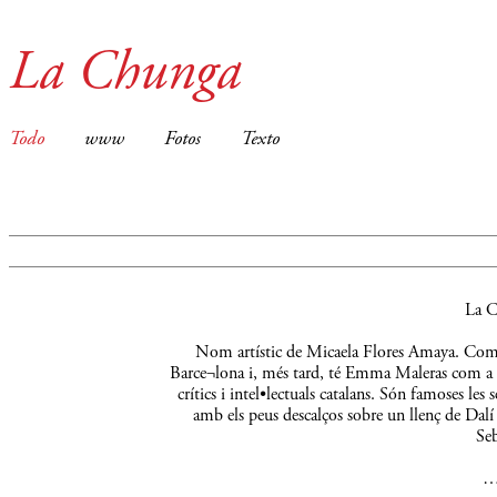
La Chunga
Todo
www
Fotos
Texto
La C
Nom artístic de Micaela Flores Amaya. Comença
Barce¬lona i, més tard, té Emma Maleras com a m
crítics i intel•lectuals catalans. Són famoses le
amb els peus descalços sobre un llenç de Dalí 
Seb