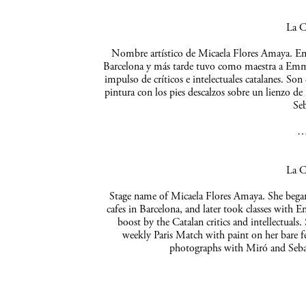
La C
Nombre artístico de Micaela Flores Amaya. Empe
Barcelona y más tarde tuvo como maestra a Emma 
impulso de críticos e intelectuales catalanes. So
pintura con los pies descalzos sobre un lienzo de
Seb
La C
Stage name of Micaela Flores Amaya. She began 
cafes in Barcelona, and later took classes with 
boost by the Catalan critics and intellectuals
weekly Paris Match with paint on her bare f
photographs with Miró and Sebas