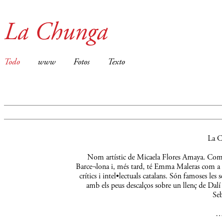
La Chunga
Todo
www
Fotos
Texto
La C
Nom artístic de Micaela Flores Amaya. Comença
Barce¬lona i, més tard, té Emma Maleras com a m
crítics i intel•lectuals catalans. Són famoses le
amb els peus descalços sobre un llenç de Dalí 
Seb