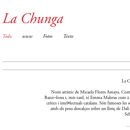
La Chunga
Todo
www
Fotos
Texto
La C
Nom artístic de Micaela Flores Amaya. Comença
Barce¬lona i, més tard, té Emma Maleras com a m
crítics i intel•lectuals catalans. Són famoses le
amb els peus descalços sobre un llenç de Dalí 
Seb