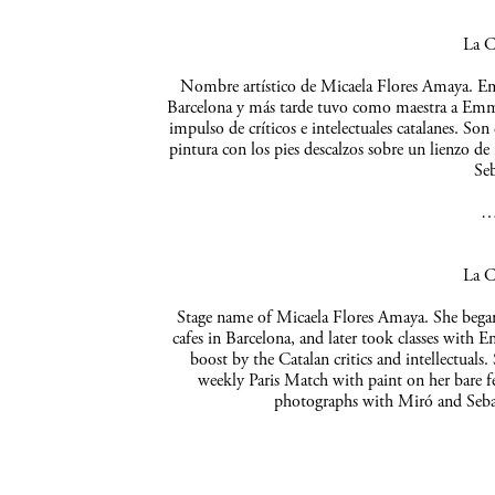
La C
Nombre artístico de Micaela Flores Amaya. Empe
Barcelona y más tarde tuvo como maestra a Emma 
impulso de críticos e intelectuales catalanes. So
pintura con los pies descalzos sobre un lienzo de
Seb
La C
Stage name of Micaela Flores Amaya. She began 
cafes in Barcelona, and later took classes with 
boost by the Catalan critics and intellectuals
weekly Paris Match with paint on her bare f
photographs with Miró and Sebas