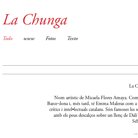
La Chunga
Todo
www
Fotos
Texto
La C
Nom artístic de Micaela Flores Amaya. Comença
Barce¬lona i, més tard, té Emma Maleras com a m
crítics i intel•lectuals catalans. Són famoses le
amb els peus descalços sobre un llenç de Dalí 
Seb