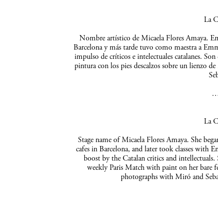
La C
Nombre artístico de Micaela Flores Amaya. Empe
Barcelona y más tarde tuvo como maestra a Emma 
impulso de críticos e intelectuales catalanes. So
pintura con los pies descalzos sobre un lienzo de
Seb
La C
Stage name of Micaela Flores Amaya. She began 
cafes in Barcelona, and later took classes with 
boost by the Catalan critics and intellectuals
weekly Paris Match with paint on her bare f
photographs with Miró and Sebas