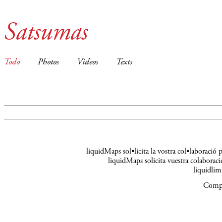
Satsumas
Todo
Photos
Videos
Texts
liquidMaps sol•licita la vostra col•laboració
liquidMaps solicita vuestra colaboraci
liquidli
Compa