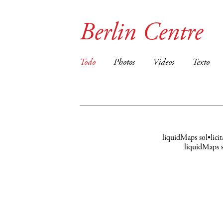
Berlin Centre
Todo
Photos
Videos
Texto
liquidMaps sol•licit
liquidMaps s