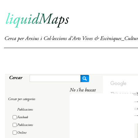
Cerca per Arxius i Col·leccions d'Arts Vives & Escèniques_Cultu
Cercar
No s'ha buscat
This page can'
Cercar per categories
Do you ow
Publicacions
Fanbook
Publicacions
Online